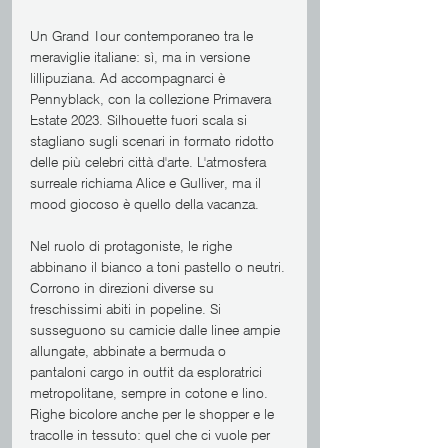
Un Grand Tour contemporaneo tra le 
meraviglie italiane: sì, ma in versione 
lillipuziana. Ad accompagnarci è 
Pennyblack, con la collezione Primavera 
Estate 2023. Silhouette fuori scala si 
stagliano sugli scenari in formato ridotto 
delle più celebri città d'arte. L'atmosfera 
surreale richiama Alice e Gulliver, ma il 
mood giocoso è quello della vacanza.
Nel ruolo di protagoniste, le righe 
abbinano il bianco a toni pastello o neutri. 
Corrono in direzioni diverse su 
freschissimi abiti in popeline. Si 
susseguono su camicie dalle linee ampie 
allungate, abbinate a bermuda o 
pantaloni cargo in outfit da esploratrici 
metropolitane, sempre in cotone e lino. 
Righe bicolore anche per le shopper e le 
tracolle in tessuto: quel che ci vuole per 