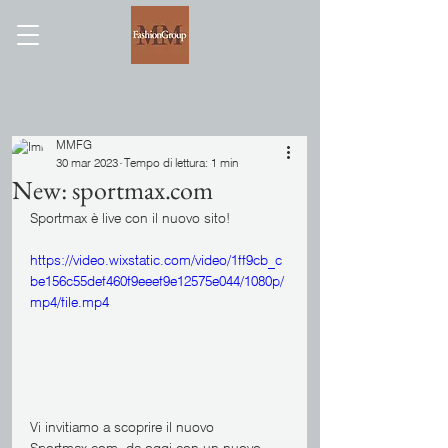
MMFG
30 mar 2023
Tempo di lettura: 1 min
New: sportmax.com
Sportmax è live con il nuovo sito!
https://video.wixstatic.com/video/1ff9cb_c
be156c55def460f9eeef9e12575e044/1080p/
mp4/file.mp4
Vi invitiamo a scoprire il nuovo 
Sportmax.com, da oggi con un nuovo 