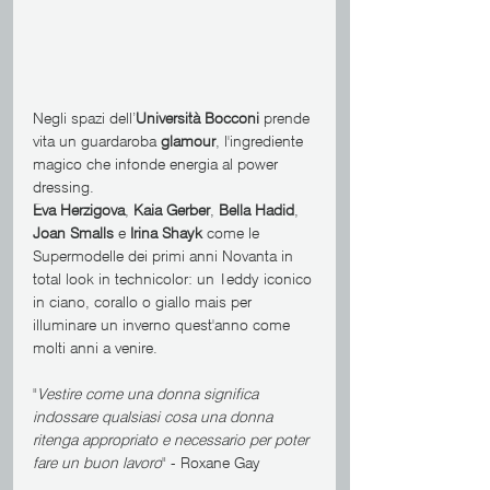
Negli spazi dell’
Università Bocconi
 prende 
vita un guardaroba 
glamour
, l'ingrediente 
magico che infonde energia al power 
dressing.
Eva Herzigova
, 
Kaia Gerber
, 
Bella Hadid
, 
Joan Smalls
 e 
Irina Shayk 
come le 
Supermodelle dei primi anni Novanta in 
total look in technicolor: un Teddy iconico 
in ciano, corallo o giallo mais per 
illuminare un inverno quest'anno come 
molti anni a venire.
"
Vestire come una donna significa 
indossare qualsiasi cosa una donna 
ritenga appropriato e necessario per poter 
fare un buon lavoro
" - Roxane Gay