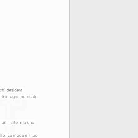
chi desidera 
uirti in ogni momento.
 un limite, ma una 
to. La moda è il tuo 