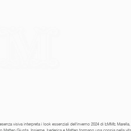
esenza visiva interpreta i look essenziali dell'inverno 2024 di EMME Marella, 
ito Matteo Giunta. Insieme, Federica e Matteo formano una coppia nella vita