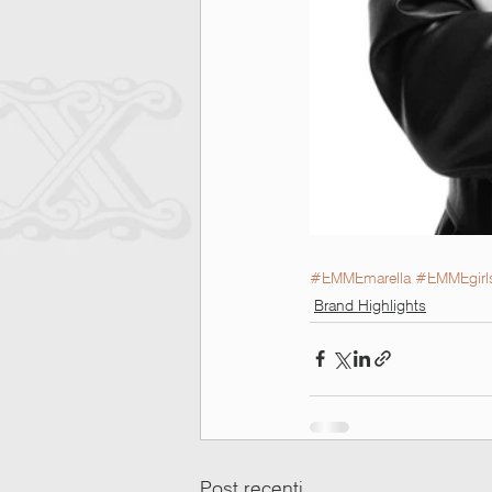
#EMMEmarella
#EMMEgirl
Brand Highlights
Post recenti