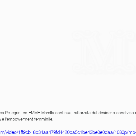
ca Pellegrini ed EMME Marella continua, rafforzata dal desiderio condiviso di
ità e l'empowerment femminile. 
c.com/video/1ff9cb_8b34aa479fd4420ba5c1be43be0e0daa/1080p/mp4