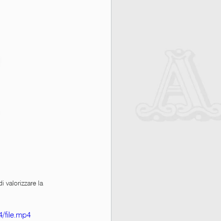
 valorizzare la 
/file.mp4