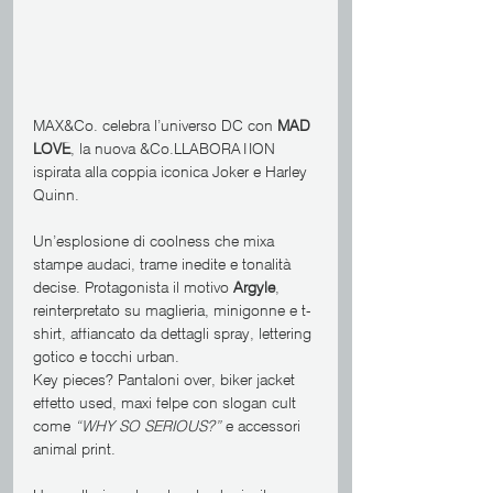
MAX&Co. celebra l’universo DC con 
MAD 
LOVE
, la nuova &Co.LLABORATION 
ispirata alla coppia iconica Joker e Harley 
Quinn.
Un’esplosione di coolness che mixa 
stampe audaci, trame inedite e tonalità 
decise. Protagonista il motivo 
Argyle
, 
reinterpretato su maglieria, minigonne e t-
shirt, affiancato da dettagli spray, lettering 
gotico e tocchi urban.
Key pieces? Pantaloni over, biker jacket 
effetto used, maxi felpe con slogan cult 
come 
“WHY SO SERIOUS?”
 e accessori 
animal print.