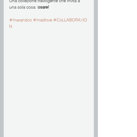
Una collezione travolgente che invita a 
una sola cosa: 
osare!
#maxandco
#madlove
#CoLLABORATIO
N