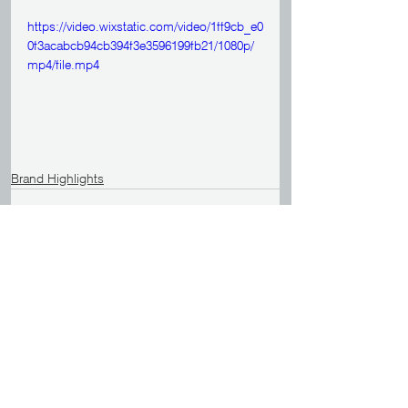
https://video.wixstatic.com/video/1ff9cb_e0
0f3acabcb94cb394f3e3596199fb21/1080p/
mp4/file.mp4
Brand Highlights
Mostra tutti
Post recenti