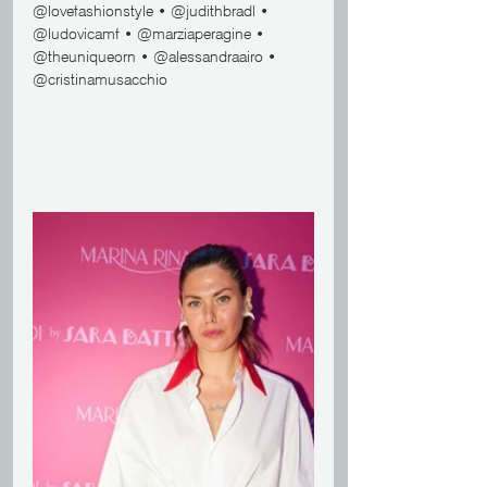
@lovefashionstyle • @judithbradl • 
@ludovicamf • @marziaperagine • 
@theuniqueorn • @alessandraairo • 
@cristinamusacchio