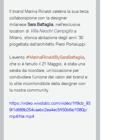
Il brand Marina Rinaldi celebra la sua terza 
collaborazione con la designer 
milanese 
Sara Battaglia
, nell'esclusiva 
location di 
Villa Necchi Campiglio
 a 
Milano, storica abitazione degli anni '30 
progettata dall'architetto Piero Portaluppi.
L'evento 
#MarinaRinaldiBySaraBattaglia
, 
che si è tenuto il 21 Maggio, è stata una 
serata da ricordare, un'occasione per 
condividere l'unione dei valori del brand e 
lo stile inconfondibile della designer con 
la nostra community. 
https://video.wixstatic.com/video/1ff9cb_93
9f1d688b254caebc2ea4ec5ff50b6e/1080p/
mp4/file.mp4