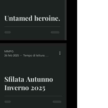
video
Untamed heroine.
MMFG
26 feb 2025
Tempo di lettura: 1 min
video
Sfilata Autunno
Inverno 2025