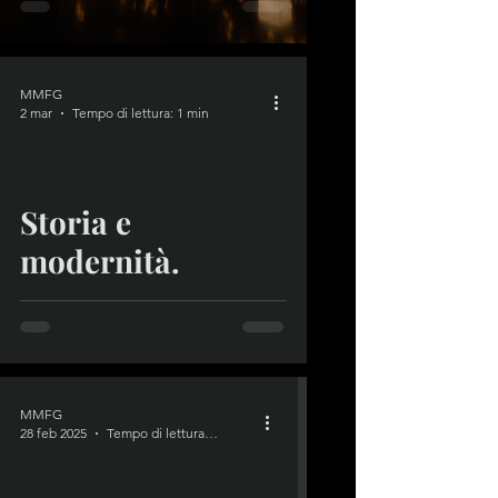
MMFG
2 mar
Tempo di lettura: 1 min
video
Storia e
modernità.
MMFG
28 feb 2025
Tempo di lettura: 1 min