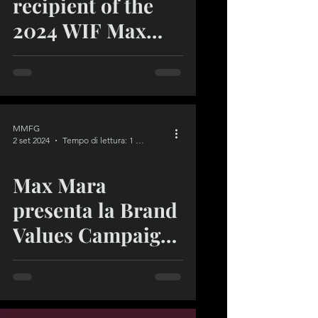
recipient of the
2024 WIF Max
Mara Face of the
Future Award®
MMFG
2 set 2024
Tempo di lettura: 1 min
Max Mara
presenta la Brand
Values Campaign
con protagonista
la giacca Olimpia