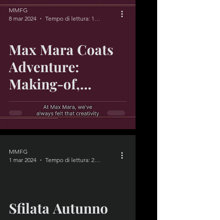
MMFG
8 mar 2024
Tempo di lettura: 1 min
Max Mara Coats
Adventure:
Making-of,
EPISODE 3
MMFG
1 mar 2024
Tempo di lettura: 2 min
video
Sfilata Autunno