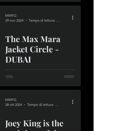
MMFG
29 nov 2024
Tempo di lettura: 1 min
The Max Mara
video
Jacket Circle -
DUBAI
MMFG
28 ott 2024
Tempo di lettura: 1 min
Joey King is the
video