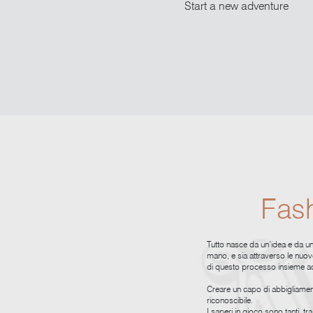
Start a new adventure
Fas
Tutto nasce da un’idea e da uno
mano, e sia attraverso le nuov
di questo processo insieme ad 
Creare un capo di abbigliamento 
riconoscibile.
I saperi in gioco sono tanti, tra 