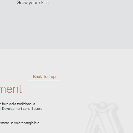
Grow your skills
Back To Top
ment
faire della tradizione, a
uct Development sono il cuore
rimere un valore tangibile e