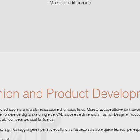
Make the difference
hion and Product Develop
 schizzo e si arriva alla realizzazione di un capo fisico. Questo accade attraverso il savoir-
e frontiere del digital sketching e dei CAD a due e tre dimensioni. Fashion Design e Prod
altri competenze, quali la Ricerca.
significa raggiungere il perfetto equilibrio tra l’aspetto stilistico e quello tecnico, per esp
i quali: