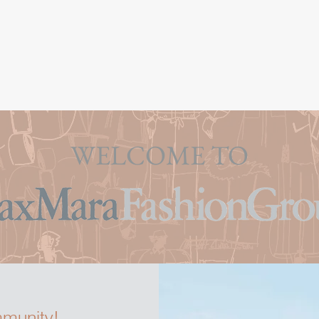
WELCOME TO
munity!