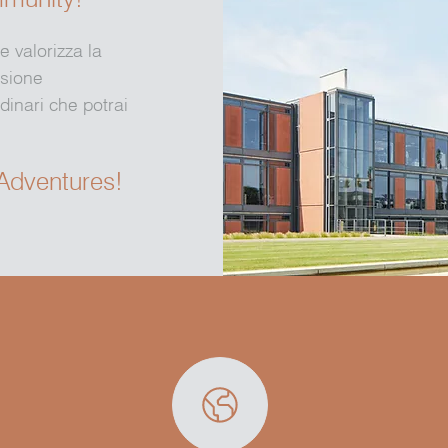
e valorizza la
usione
dinari che potrai
Adventures!