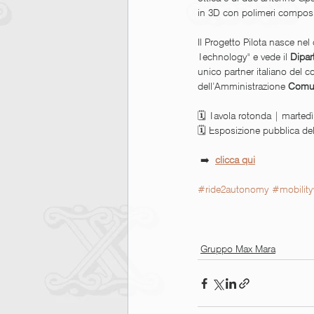
in 3D con polimeri composit
Il Progetto Pilota nasce n
Technology" e vede il 
Dipar
unico partner italiano del c
dell’Amministrazione 
Comun
🗓 Tavola rotonda | martedì
🗓 Esposizione pubblica del 
 ➡️  
clicca qui
#ride2autonomy
#mobilit
Gruppo Max Mara