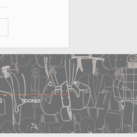
ber the Past imagine the
e
G
COOKIES