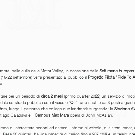
mbre, nella culla della Motor Valley, in occasione della 
Settimana Europea d
 
(16-22 settembre) verrà presentato al pubblico il 
Progetto Pilota “Ride To
a. 
stare per un periodo di 
circa 2 mesi 
(primo quarter 20
22
) un servizio di mobi
le su strada pubblica con il veicolo "
Olli
", uno shuttle da 8 posti a guid
tors
, lungo il percorso che collega due landmark suggestivi: la 
Stazione A
tiago Calatrava e il 
Campus Max Mara 
opera di John McAslan.
grado di intercettare pedoni ed ostacoli intorno al veicolo, di sistemi radar
 Pesa 20 quintali, ha una capacità di carico fino a 907 chili e un telaio i