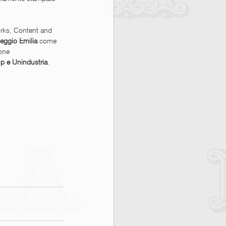
rks, Content and 
Reggio Emilia 
come 
one 
p e Unindustria
. 