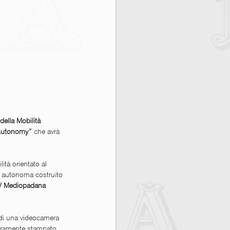
ella Mobilità 
 Autonomy” 
che avrà 
lità orientato al 
a autonoma costruito 
V Mediopadana 
, di una videocamera 
nteramente stampato 