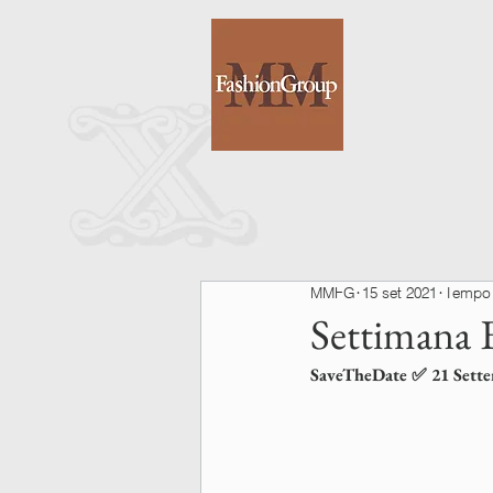
MMFG
15 set 2021
Tempo d
Settimana E
SaveTheDate ✅ 21 Sette