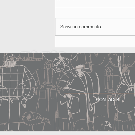
Attraverso i diluvi
Scrivi un commento...
CONTACTS