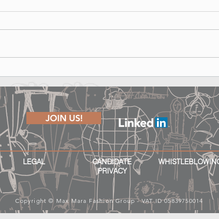
New Max Mara scholarships at
Remem
Manchester Metropolitan
Futur
University aim to improve
diversity in fashion
JOIN US!
LEGAL
CANDIDATE
WHISTLEBLOWIN
PRIVACY
Copyright © Max Mara Fashion Group - VAT ID 05839750014