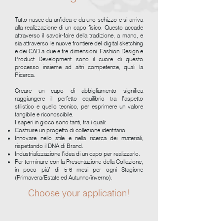
Tutto nasce da un’idea e da uno schizzo e si arriva
alla realizzazione di un capo fisico. Questo accade
attraverso il savoir-faire della tradizione, a mano, e
sia attraverso le nuove frontiere del digital sketching
e dei CAD a due e tre dimensioni. Fashion Design e
Product Development sono il cuore di questo
processo insieme ad altri competenze, quali la
Ricerca.
Creare un capo di abbigliamento significa
raggiungere il perfetto equilibrio tra l’aspetto
stilistico e quello tecnico, per esprimere un valore
tangibile e riconoscibile.
I saperi in gioco sono tanti, tra i quali:
Costruire un progetto di collezione identitario
Innovare nello stile e nella ricerca dei materiali,
rispettando il DNA di Brand.
Industrializzazione l’idea di un capo per realizzarlo.
Per terminare con la Presentazione della Collezione,
in poco più’ di 5-6 mesi per ogni Stagione
(Primavera/Estate ed Autunno/inverno).
Choose your application!