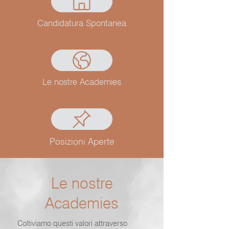
Candidatura Spontanea
Le nostre Academies
Posizioni Aperte
Le nostre
Academies
Coltiviamo questi valori attraverso