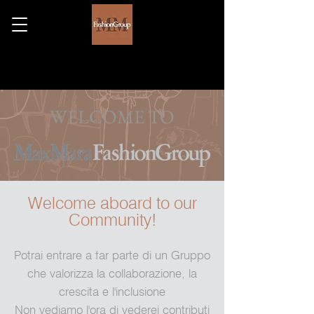
WELCOME TO
Welcome aboard to our
Community!
Potrai entrare a far parte di un Gruppo
che valorizza la collaborazione, la
crescita e l'inclusione
Non vediamo l'ora di vederei contributi