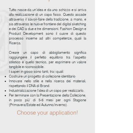
Tutto nasce da un’idea e da uno schizzo e si arriva
alla realizzazione di un capo fisico. Questo accade
attraverso il savoir-faire della tradizione, a mano, e
sia attraverso le nuove frontiere del digital sketching
e dei CAD a due e tre dimensioni. Fashion Design e
Product Development sono il cuore di questo
processo insieme ad altri competenze, quali la
Ricerca.
Creare un capo di abbigliamento significa
raggiungere il perfetto equilibrio tra l’aspetto
stilistico e quello tecnico, per esprimere un valore
tangibile e riconoscibile.
I saperi in gioco sono tanti, tra i quali:
Costruire un progetto di collezione identitario
Innovare nello stile e nella ricerca dei materiali,
rispettando il DNA di Brand.
Industrializzazione l’idea di un capo per realizzarlo.
Per terminare con la Presentazione della Collezione,
in poco più’ di 5-6 mesi per ogni Stagione
(Primavera/Estate ed Autunno/inverno).
Choose your application!